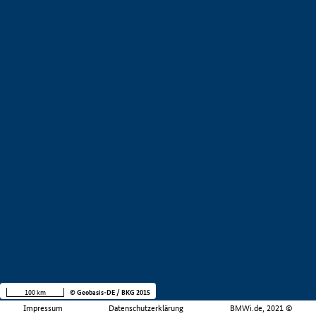
100 km
© Geobasis-DE / BKG 2015
Impressum
Datenschutzerklärung
BMWi.de, 2021 ©