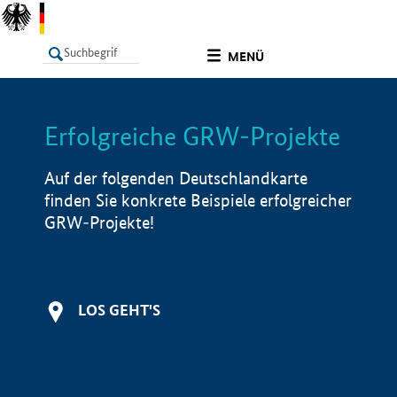
undefined
MENÜ
Erfolgreiche GRW-Projekte
LISTE
Filter
Info
Auf der folgenden Deutschlandkarte
finden Sie konkrete Beispiele erfolgreicher
GRW-Projekte!
LOS GEHT'S