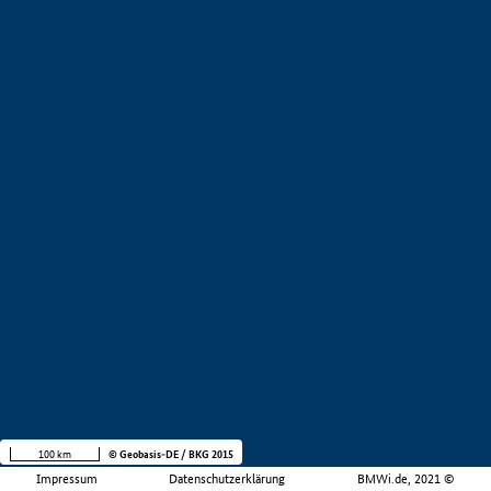
100 km
© Geobasis-DE / BKG 2015
Impressum
Datenschutzerklärung
BMWi.de, 2021 ©