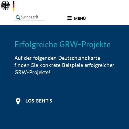
undefined
MENÜ
Erfolgreiche GRW-Projekte
LISTE
Filter
Info
Auf der folgenden Deutschlandkarte
finden Sie konkrete Beispiele erfolgreicher
GRW-Projekte!
LOS GEHT'S