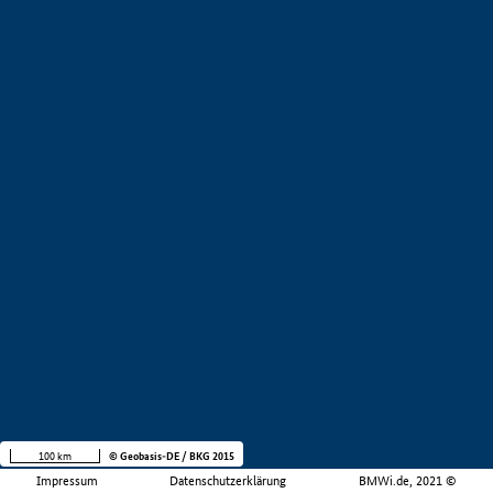
100 km
© Geobasis-DE / BKG 2015
Impressum
Datenschutzerklärung
BMWi.de, 2021 ©