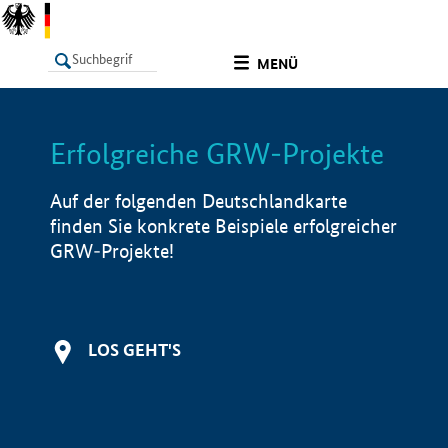
undefined
MENÜ
Erfolgreiche GRW-Projekte
LISTE
Filter
Info
Auf der folgenden Deutschlandkarte
finden Sie konkrete Beispiele erfolgreicher
GRW-Projekte!
LOS GEHT'S