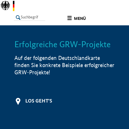
undefined
MENÜ
Erfolgreiche GRW-Projekte
LISTE
Filter
Info
Auf der folgenden Deutschlandkarte
finden Sie konkrete Beispiele erfolgreicher
GRW-Projekte!
LOS GEHT'S