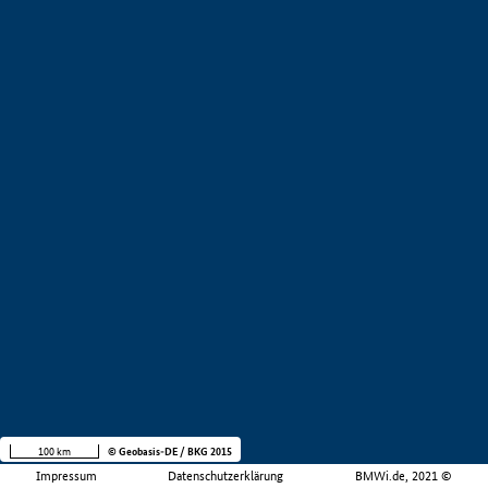
100 km
© Geobasis-DE / BKG 2015
Impressum
Datenschutzerklärung
BMWi.de, 2021 ©