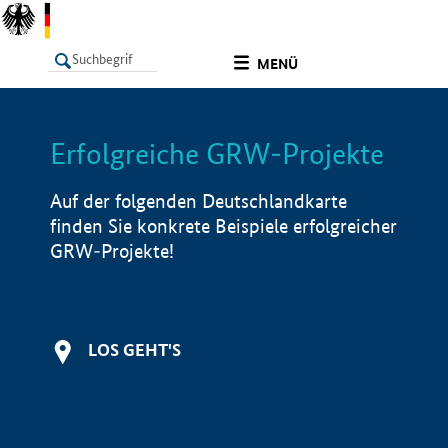
undefined
MENÜ
Erfolgreiche GRW-Projekte
LISTE
Filter
Info
Auf der folgenden Deutschlandkarte
finden Sie konkrete Beispiele erfolgreicher
GRW-Projekte!
LOS GEHT'S