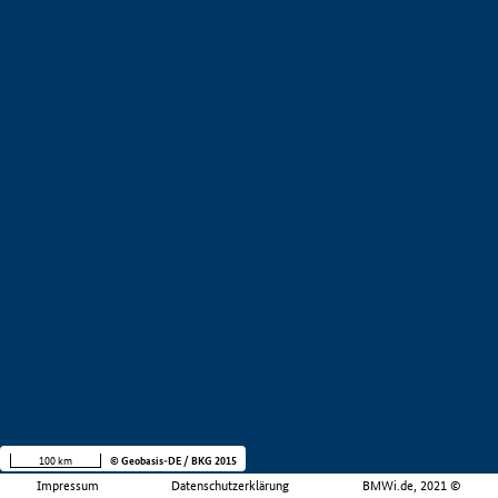
100 km
© Geobasis-DE / BKG 2015
Impressum
Datenschutzerklärung
BMWi.de, 2021 ©