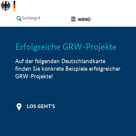
undefined
MENÜ
Erfolgreiche GRW-Projekte
LISTE
Filter
Info
Auf der folgenden Deutschlandkarte
finden Sie konkrete Beispiele erfolgreicher
GRW-Projekte!
LOS GEHT'S