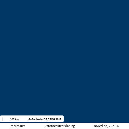
100 km
© Geobasis-DE / BKG 2015
Impressum
Datenschutzerklärung
BMWi.de, 2021 ©