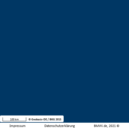
100 km
© Geobasis-DE / BKG 2015
Impressum
Datenschutzerklärung
BMWi.de, 2021 ©