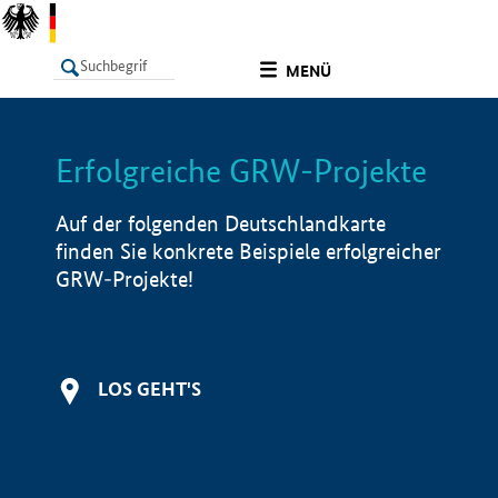
undefined
MENÜ
Erfolgreiche GRW-Projekte
LISTE
Filter
Info
Auf der folgenden Deutschlandkarte
finden Sie konkrete Beispiele erfolgreicher
GRW-Projekte!
LOS GEHT'S