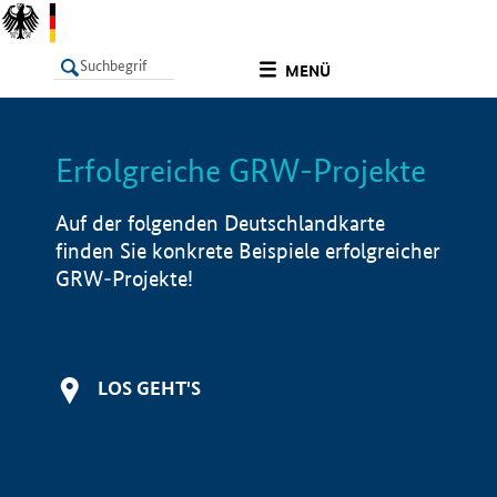
undefined
MENÜ
Erfolgreiche GRW-Projekte
LISTE
Filter
Info
Auf der folgenden Deutschlandkarte
finden Sie konkrete Beispiele erfolgreicher
GRW-Projekte!
LOS GEHT'S