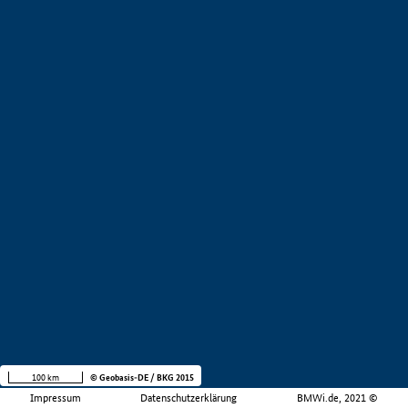
100 km
© Geobasis-DE / BKG 2015
Impressum
Datenschutzerklärung
BMWi.de, 2021 ©