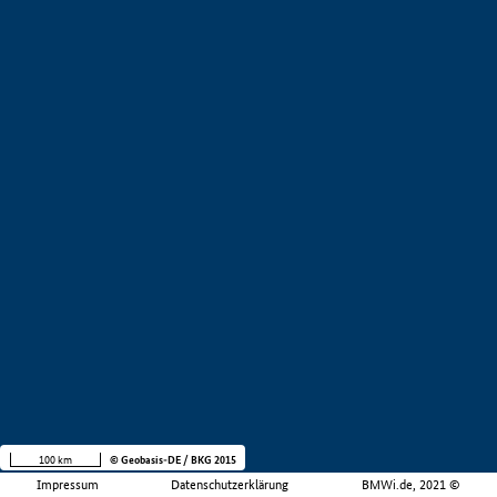
100 km
© Geobasis-DE / BKG 2015
Impressum
Datenschutzerklärung
BMWi.de, 2021 ©