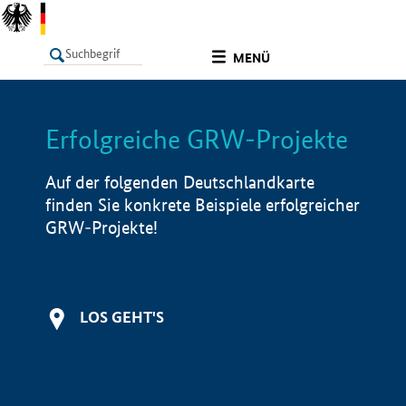
undefined
MENÜ
Erfolgreiche GRW-Projekte
LISTE
Filter
Info
Auf der folgenden Deutschlandkarte
finden Sie konkrete Beispiele erfolgreicher
GRW-Projekte!
LOS GEHT'S