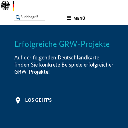
undefined
MENÜ
Erfolgreiche GRW-Projekte
LISTE
Filter
Info
Auf der folgenden Deutschlandkarte
finden Sie konkrete Beispiele erfolgreicher
GRW-Projekte!
LOS GEHT'S