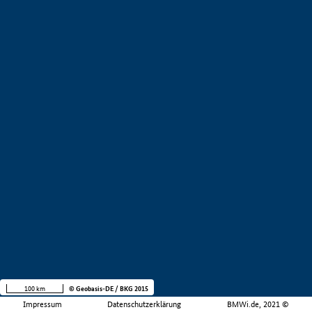
100 km
© Geobasis-DE / BKG 2015
Impressum
Datenschutzerklärung
BMWi.de, 2021 ©