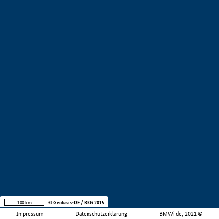
100 km
© Geobasis-DE / BKG 2015
Impressum
Datenschutzerklärung
BMWi.de, 2021 ©