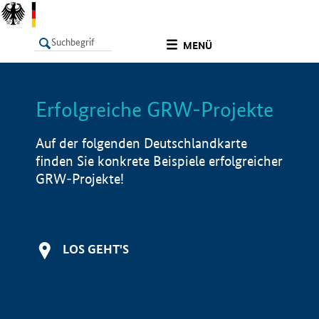
undefined
MENÜ
Erfolgreiche GRW-Projekte
LISTE
Filter
Info
Auf der folgenden Deutschlandkarte
finden Sie konkrete Beispiele erfolgreicher
GRW-Projekte!
LOS GEHT'S