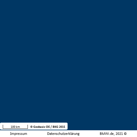
100 km
© Geobasis-DE / BKG 2015
Impressum
Datenschutzerklärung
BMWi.de, 2021 ©