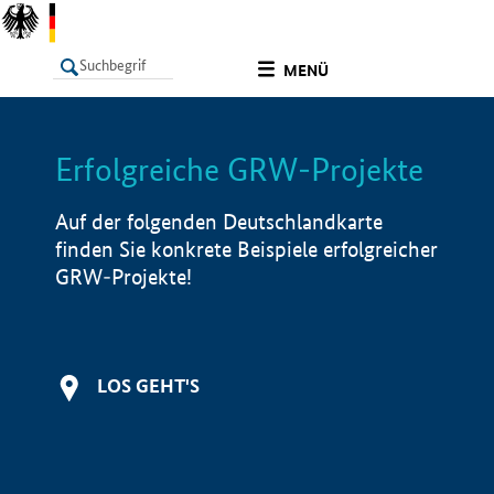
undefined
MENÜ
Erfolgreiche GRW-Projekte
LISTE
Filter
Info
Auf der folgenden Deutschlandkarte
finden Sie konkrete Beispiele erfolgreicher
GRW-Projekte!
LOS GEHT'S