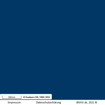
100 km
© Geobasis-DE / BKG 2015
Impressum
Datenschutzerklärung
BMWi.de, 2021 ©