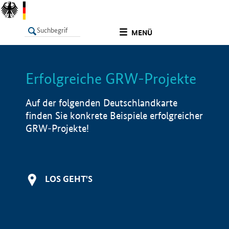
undefined
MENÜ
Erfolgreiche GRW-Projekte
LISTE
Filter
Info
Auf der folgenden Deutschlandkarte
finden Sie konkrete Beispiele erfolgreicher
GRW-Projekte!
LOS GEHT'S