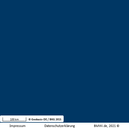
100 km
© Geobasis-DE / BKG 2015
Impressum
Datenschutzerklärung
BMWi.de, 2021 ©