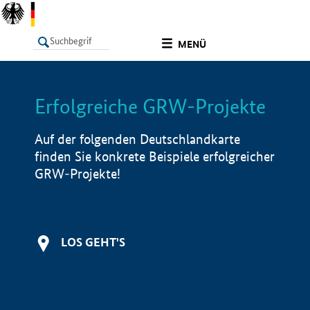
undefined
MENÜ
Erfolgreiche GRW-Projekte
LISTE
Filter
Info
Auf der folgenden Deutschlandkarte
finden Sie konkrete Beispiele erfolgreicher
GRW-Projekte!
LOS GEHT'S