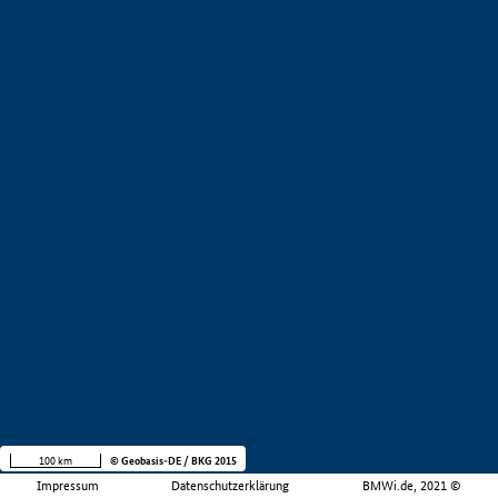
100 km
© Geobasis-DE / BKG 2015
Impressum
Datenschutzerklärung
BMWi.de, 2021 ©