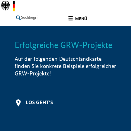
undefined
MENÜ
Erfolgreiche GRW-Projekte
LISTE
Filter
Info
Auf der folgenden Deutschlandkarte
finden Sie konkrete Beispiele erfolgreicher
GRW-Projekte!
LOS GEHT'S