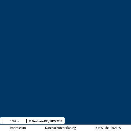
100 km
© Geobasis-DE / BKG 2015
Impressum
Datenschutzerklärung
BMWi.de, 2021 ©