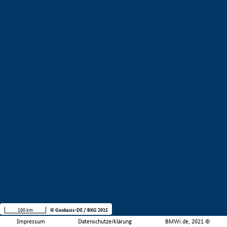
100 km
© Geobasis-DE / BKG 2015
Impressum
Datenschutzerklärung
BMWi.de, 2021 ©