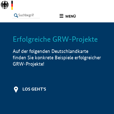
undefined
MENÜ
Erfolgreiche GRW-Projekte
LISTE
Filter
Info
Auf der folgenden Deutschlandkarte
finden Sie konkrete Beispiele erfolgreicher
GRW-Projekte!
LOS GEHT'S