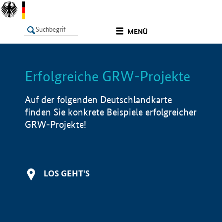
undefined
MENÜ
Erfolgreiche GRW-Projekte
LISTE
Filter
Info
Auf der folgenden Deutschlandkarte
finden Sie konkrete Beispiele erfolgreicher
GRW-Projekte!
LOS GEHT'S