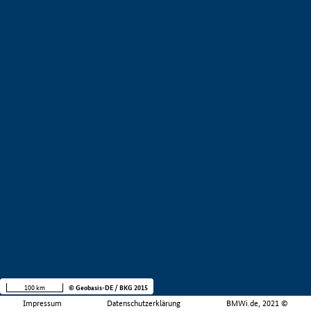
100 km
© Geobasis-DE / BKG 2015
Impressum
Datenschutzerklärung
BMWi.de, 2021 ©