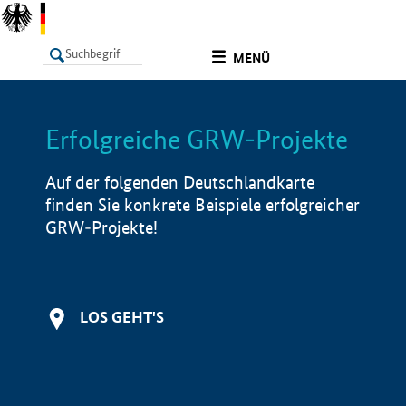
undefined
MENÜ
Erfolgreiche GRW-Projekte
LISTE
Filter
Info
Auf der folgenden Deutschlandkarte
finden Sie konkrete Beispiele erfolgreicher
GRW-Projekte!
LOS GEHT'S