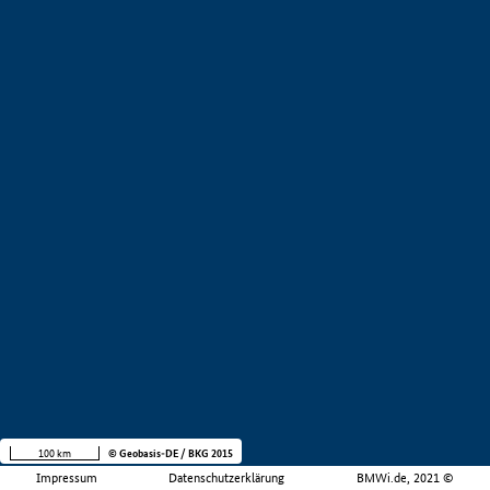
100 km
© Geobasis-DE / BKG 2015
Impressum
Datenschutzerklärung
BMWi.de, 2021 ©