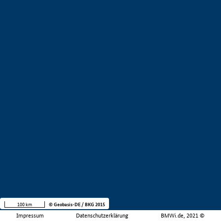
100 km
© Geobasis-DE / BKG 2015
Impressum
Datenschutzerklärung
BMWi.de, 2021 ©