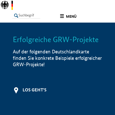
undefined
MENÜ
Erfolgreiche GRW-Projekte
LISTE
Filter
Info
Auf der folgenden Deutschlandkarte
finden Sie konkrete Beispiele erfolgreicher
GRW-Projekte!
LOS GEHT'S