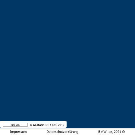
100 km
© Geobasis-DE / BKG 2015
Impressum
Datenschutzerklärung
BMWi.de, 2021 ©