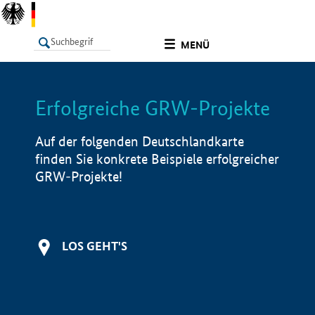
undefined
MENÜ
Erfolgreiche GRW-Projekte
LISTE
Filter
Info
Auf der folgenden Deutschlandkarte
finden Sie konkrete Beispiele erfolgreicher
GRW-Projekte!
LOS GEHT'S