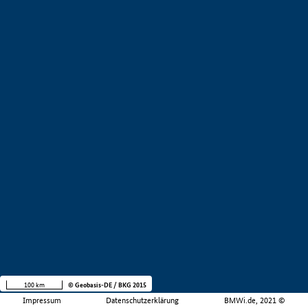
100 km
© Geobasis-DE / BKG 2015
Impressum
Datenschutzerklärung
BMWi.de, 2021 ©