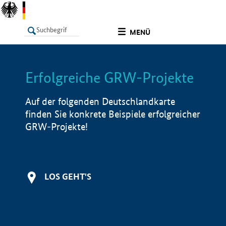
undefined
MENÜ
Erfolgreiche GRW-Projekte
LISTE
Filter
Info
Auf der folgenden Deutschlandkarte
finden Sie konkrete Beispiele erfolgreicher
GRW-Projekte!
LOS GEHT'S