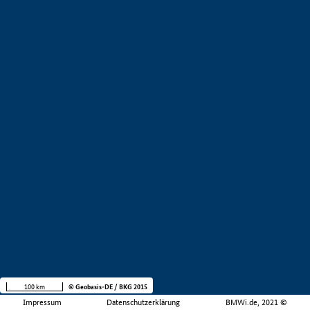
100 km
© Geobasis-DE / BKG 2015
Impressum
Datenschutzerklärung
BMWi.de, 2021 ©