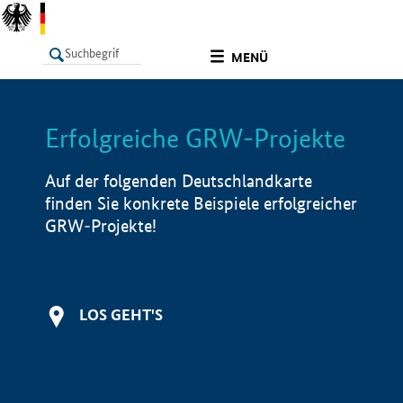
undefined
MENÜ
Erfolgreiche GRW-Projekte
LISTE
Filter
Info
Auf der folgenden Deutschlandkarte
finden Sie konkrete Beispiele erfolgreicher
GRW-Projekte!
LOS GEHT'S