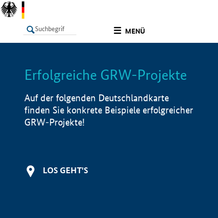
undefined
MENÜ
Erfolgreiche GRW-Projekte
LISTE
Filter
Info
Auf der folgenden Deutschlandkarte
finden Sie konkrete Beispiele erfolgreicher
GRW-Projekte!
LOS GEHT'S