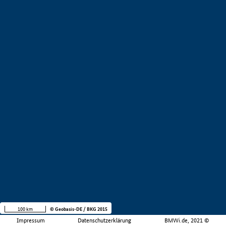
100 km
© Geobasis-DE / BKG 2015
Impressum
Datenschutzerklärung
BMWi.de, 2021 ©