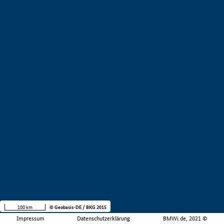
100 km
© Geobasis-DE / BKG 2015
Impressum
Datenschutzerklärung
BMWi.de, 2021 ©