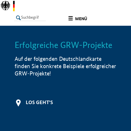
undefined
MENÜ
Erfolgreiche GRW-Projekte
LISTE
Filter
Info
Auf der folgenden Deutschlandkarte
finden Sie konkrete Beispiele erfolgreicher
GRW-Projekte!
LOS GEHT'S