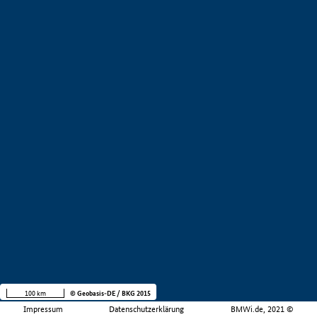
100 km
© Geobasis-DE / BKG 2015
Impressum
Datenschutzerklärung
BMWi.de, 2021 ©