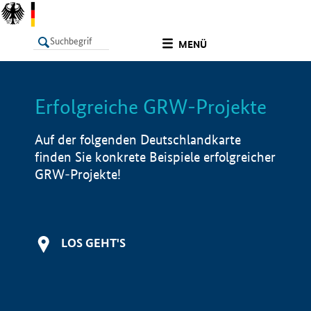
undefined
MENÜ
Erfolgreiche GRW-Projekte
LISTE
Filter
Info
Auf der folgenden Deutschlandkarte
finden Sie konkrete Beispiele erfolgreicher
GRW-Projekte!
LOS GEHT'S