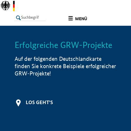
undefined
MENÜ
Erfolgreiche GRW-Projekte
LISTE
Filter
Info
Auf der folgenden Deutschlandkarte
finden Sie konkrete Beispiele erfolgreicher
GRW-Projekte!
LOS GEHT'S