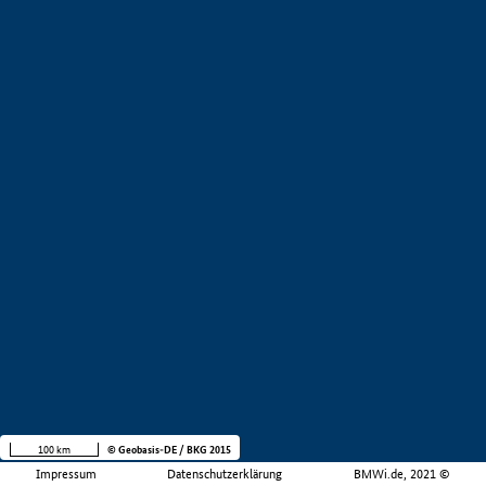
100 km
© Geobasis-DE / BKG 2015
Impressum
Datenschutzerklärung
BMWi.de, 2021 ©