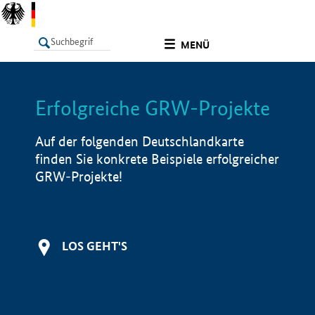
undefined
MENÜ
Erfolgreiche GRW-Projekte
LISTE
Filter
Info
Auf der folgenden Deutschlandkarte
finden Sie konkrete Beispiele erfolgreicher
GRW-Projekte!
LOS GEHT'S