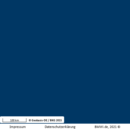
100 km
© Geobasis-DE / BKG 2015
Impressum
Datenschutzerklärung
BMWi.de, 2021 ©