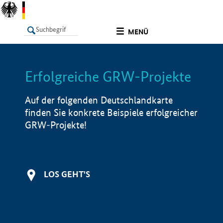
undefined
MENÜ
Erfolgreiche GRW-Projekte
LISTE
Filter
Info
Auf der folgenden Deutschlandkarte
finden Sie konkrete Beispiele erfolgreicher
GRW-Projekte!
LOS GEHT'S