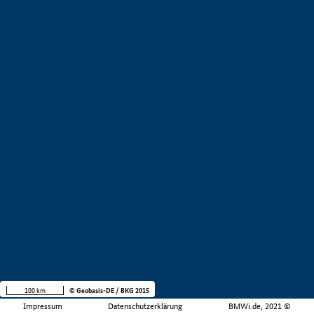
100 km
© Geobasis-DE / BKG 2015
Impressum
Datenschutzerklärung
BMWi.de, 2021 ©