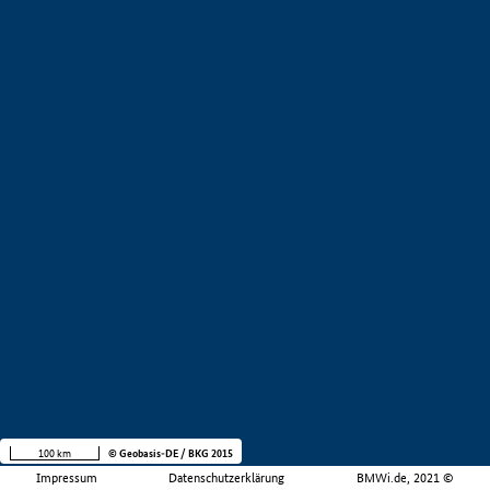
100 km
© Geobasis-DE / BKG 2015
Impressum
Datenschutzerklärung
BMWi.de, 2021 ©