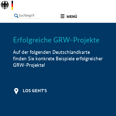
undefined
MENÜ
Erfolgreiche GRW-Projekte
LISTE
Filter
Info
Auf der folgenden Deutschlandkarte
finden Sie konkrete Beispiele erfolgreicher
GRW-Projekte!
LOS GEHT'S