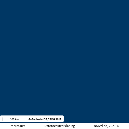
100 km
© Geobasis-DE / BKG 2015
Impressum
Datenschutzerklärung
BMWi.de, 2021 ©