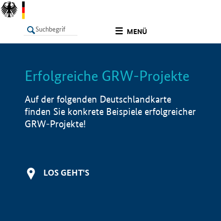
undefined
MENÜ
Erfolgreiche GRW-Projekte
LISTE
Filter
Info
Auf der folgenden Deutschlandkarte
finden Sie konkrete Beispiele erfolgreicher
GRW-Projekte!
LOS GEHT'S