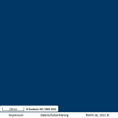
100 km
© Geobasis-DE / BKG 2015
Impressum
Datenschutzerklärung
BMWi.de, 2021 ©