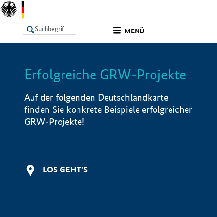
undefined
MENÜ
Erfolgreiche GRW-Projekte
LISTE
Filter
Info
Auf der folgenden Deutschlandkarte
finden Sie konkrete Beispiele erfolgreicher
GRW-Projekte!
LOS GEHT'S