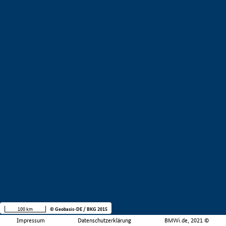
100 km
© Geobasis-DE / BKG 2015
Impressum
Datenschutzerklärung
BMWi.de, 2021 ©