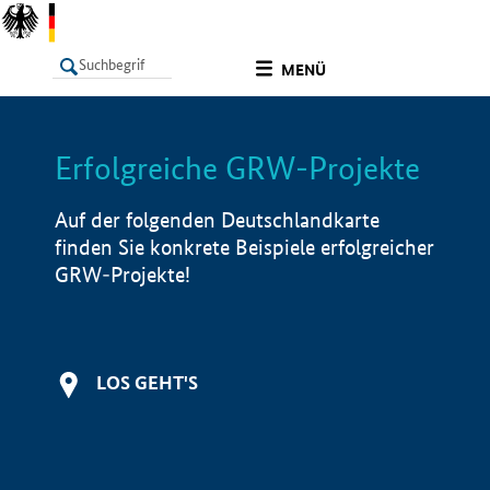
undefined
MENÜ
Erfolgreiche GRW-Projekte
LISTE
Filter
Info
Auf der folgenden Deutschlandkarte
finden Sie konkrete Beispiele erfolgreicher
GRW-Projekte!
LOS GEHT'S