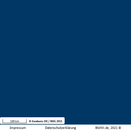
100 km
© Geobasis-DE / BKG 2015
Impressum
Datenschutzerklärung
BMWi.de, 2021 ©