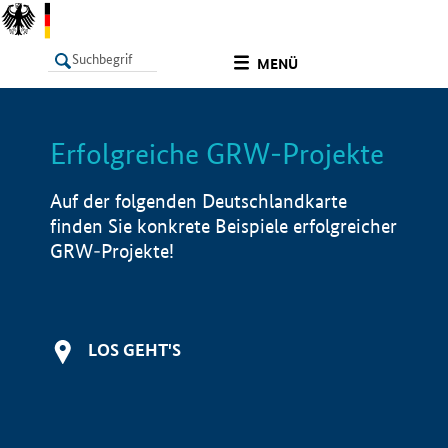
undefined
MENÜ
Erfolgreiche GRW-Projekte
LISTE
Filter
Info
Auf der folgenden Deutschlandkarte
finden Sie konkrete Beispiele erfolgreicher
GRW-Projekte!
LOS GEHT'S