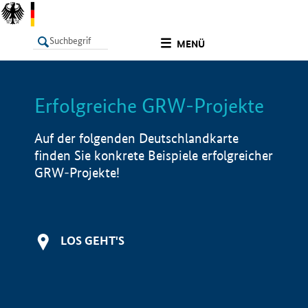
undefined
MENÜ
Erfolgreiche GRW-Projekte
LISTE
Filter
Info
Auf der folgenden Deutschlandkarte
finden Sie konkrete Beispiele erfolgreicher
GRW-Projekte!
LOS GEHT'S