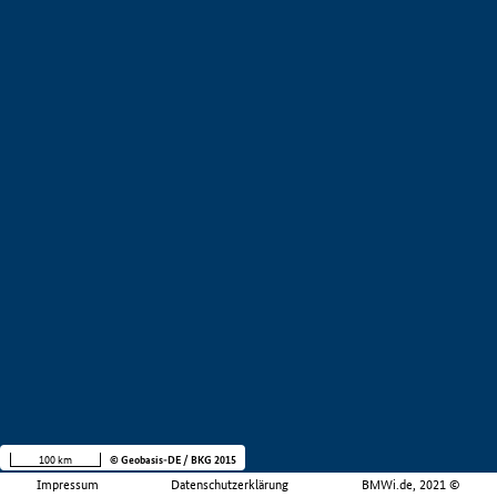
100 km
© Geobasis-DE / BKG 2015
Impressum
Datenschutzerklärung
BMWi.de, 2021 ©