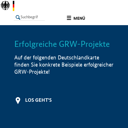
undefined
MENÜ
Erfolgreiche GRW-Projekte
LISTE
Filter
Info
Auf der folgenden Deutschlandkarte
finden Sie konkrete Beispiele erfolgreicher
GRW-Projekte!
LOS GEHT'S