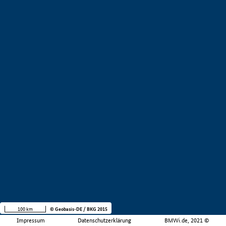
100 km
© Geobasis-DE / BKG 2015
Impressum
Datenschutzerklärung
BMWi.de, 2021 ©