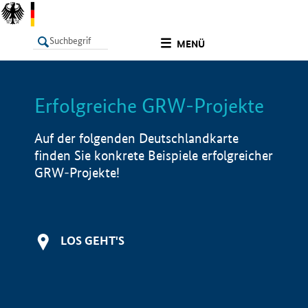
undefined
MENÜ
Erfolgreiche GRW-Projekte
LISTE
Filter
Info
Auf der folgenden Deutschlandkarte
finden Sie konkrete Beispiele erfolgreicher
GRW-Projekte!
LOS GEHT'S