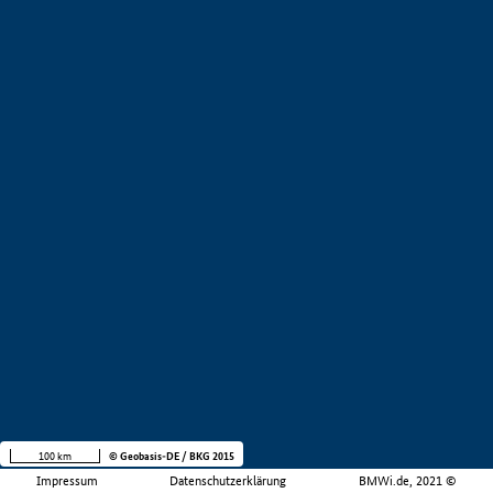
100 km
© Geobasis-DE / BKG 2015
Impressum
Datenschutzerklärung
BMWi.de, 2021 ©