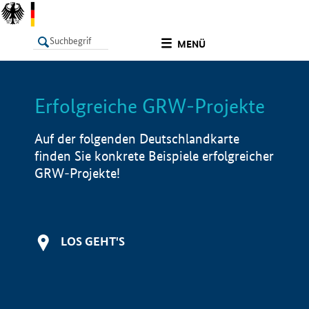
undefined
MENÜ
Erfolgreiche GRW-Projekte
LISTE
Filter
Info
Auf der folgenden Deutschlandkarte
finden Sie konkrete Beispiele erfolgreicher
GRW-Projekte!
LOS GEHT'S