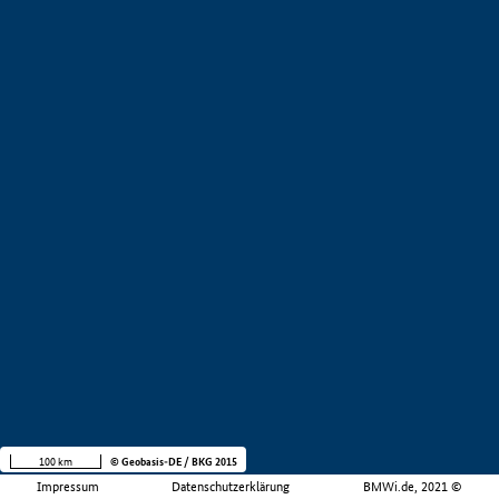
100 km
© Geobasis-DE / BKG 2015
Impressum
Datenschutzerklärung
BMWi.de, 2021 ©