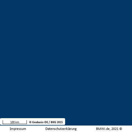
100 km
© Geobasis-DE / BKG 2015
Impressum
Datenschutzerklärung
BMWi.de, 2021 ©