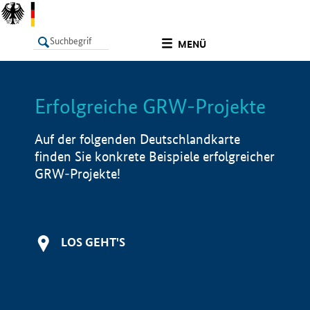
undefined
MENÜ
Erfolgreiche GRW-Projekte
LISTE
Filter
Info
Auf der folgenden Deutschlandkarte
finden Sie konkrete Beispiele erfolgreicher
GRW-Projekte!
LOS GEHT'S