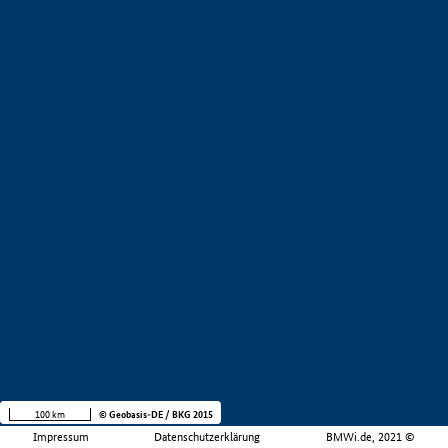
100 km
© Geobasis-DE / BKG 2015
Impressum
Datenschutzerklärung
BMWi.de, 2021 ©