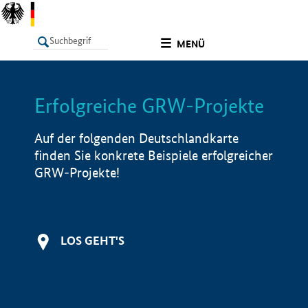
undefined
MENÜ
Erfolgreiche GRW-Projekte
LISTE
Filter
Info
Auf der folgenden Deutschlandkarte
finden Sie konkrete Beispiele erfolgreicher
GRW-Projekte!
LOS GEHT'S