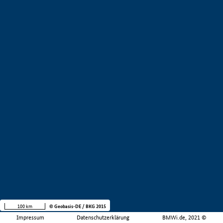
100 km
© Geobasis-DE / BKG 2015
Impressum
Datenschutzerklärung
BMWi.de, 2021 ©