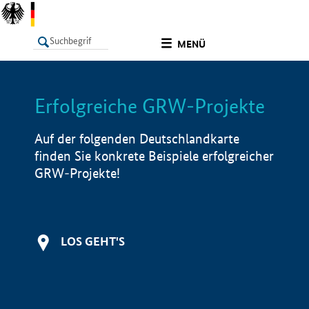
undefined
MENÜ
Erfolgreiche GRW-Projekte
LISTE
Filter
Info
Auf der folgenden Deutschlandkarte
finden Sie konkrete Beispiele erfolgreicher
GRW-Projekte!
LOS GEHT'S