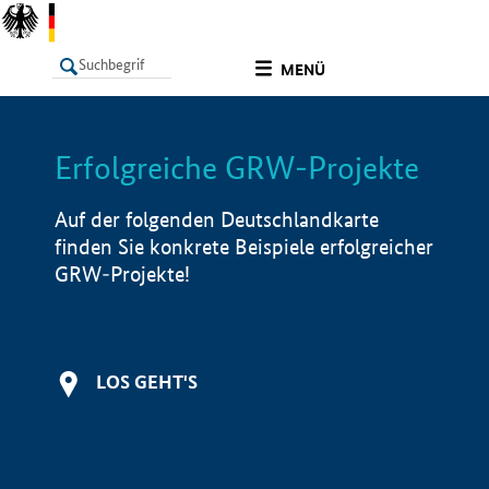
undefined
MENÜ
Erfolgreiche GRW-Projekte
LISTE
Filter
Info
Auf der folgenden Deutschlandkarte
finden Sie konkrete Beispiele erfolgreicher
GRW-Projekte!
LOS GEHT'S