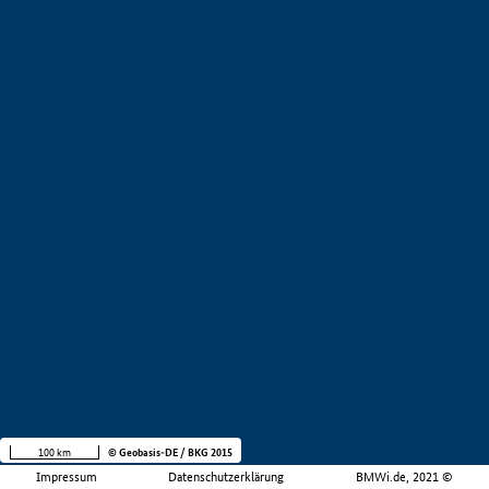
100 km
© Geobasis-DE / BKG 2015
Impressum
Datenschutzerklärung
BMWi.de, 2021 ©