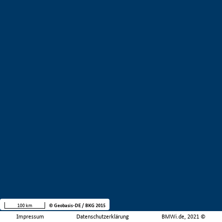
100 km
© Geobasis-DE / BKG 2015
Impressum
Datenschutzerklärung
BMWi.de, 2021 ©