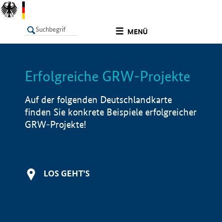
undefined
MENÜ
Erfolgreiche GRW-Projekte
LISTE
Filter
Info
Auf der folgenden Deutschlandkarte
finden Sie konkrete Beispiele erfolgreicher
GRW-Projekte!
LOS GEHT'S