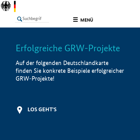
undefined
MENÜ
Erfolgreiche GRW-Projekte
LISTE
Filter
Info
Auf der folgenden Deutschlandkarte
finden Sie konkrete Beispiele erfolgreicher
GRW-Projekte!
LOS GEHT'S