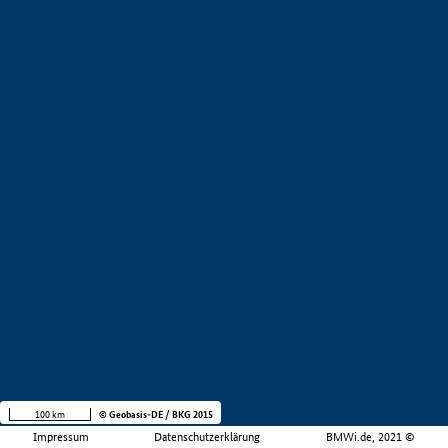
100 km
© Geobasis-DE / BKG 2015
Impressum
Datenschutzerklärung
BMWi.de, 2021 ©