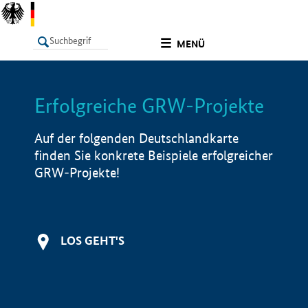
undefined
MENÜ
Erfolgreiche GRW-Projekte
LISTE
Filter
Info
Auf der folgenden Deutschlandkarte
finden Sie konkrete Beispiele erfolgreicher
GRW-Projekte!
LOS GEHT'S