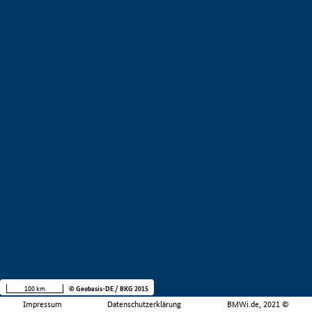
100 km
© Geobasis-DE / BKG 2015
Impressum
Datenschutzerklärung
BMWi.de, 2021 ©