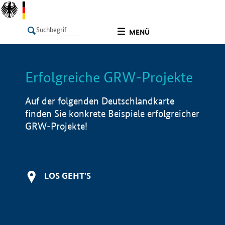
undefined
MENÜ
Erfolgreiche GRW-Projekte
LISTE
Filter
Info
Auf der folgenden Deutschlandkarte
finden Sie konkrete Beispiele erfolgreicher
GRW-Projekte!
LOS GEHT'S