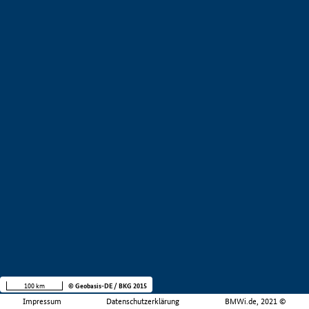
100 km
© Geobasis-DE / BKG 2015
Impressum
Datenschutzerklärung
BMWi.de, 2021 ©