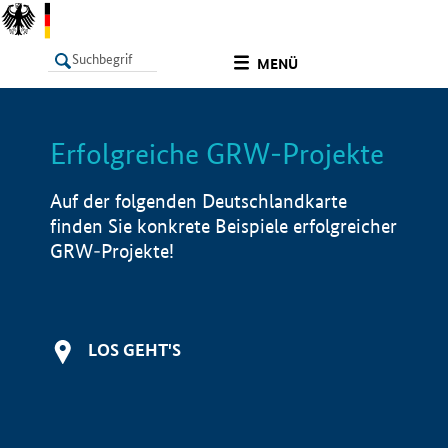
undefined
MENÜ
Erfolgreiche GRW-Projekte
LISTE
Filter
Info
Auf der folgenden Deutschlandkarte
finden Sie konkrete Beispiele erfolgreicher
GRW-Projekte!
LOS GEHT'S