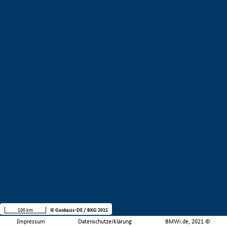
100 km
© Geobasis-DE / BKG 2015
Impressum
Datenschutzerklärung
BMWi.de, 2021 ©