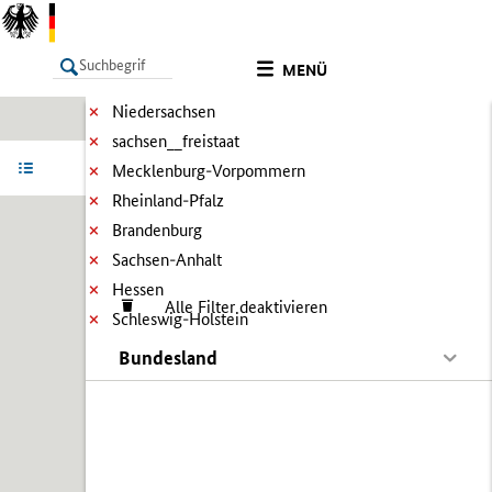
MENÜ
Niedersachsen
sachsen__freistaat
LISTE
Ergebnisse filtern
Info
Mecklenburg-Vorpommern
Rheinland-Pfalz
Brandenburg
Sachsen-Anhalt
Hessen
Alle Filter deaktivieren
Schleswig-Holstein
Bundesland