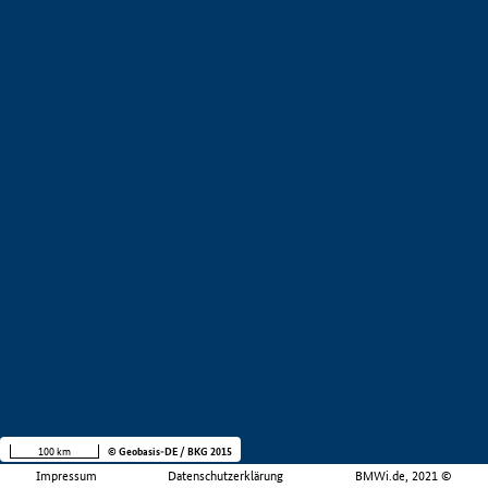
100 km
© Geobasis-DE / BKG 2015
Impressum
Datenschutzerklärung
BMWi.de, 2021 ©