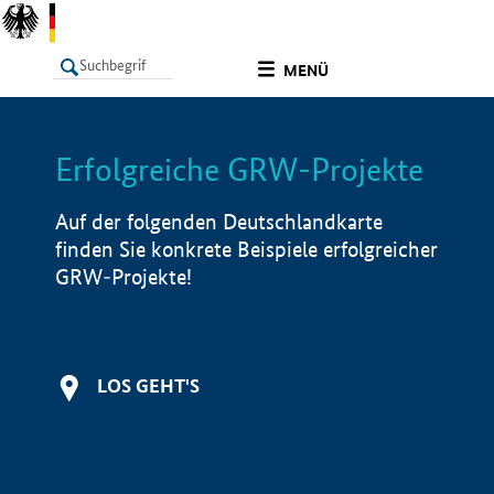
undefined
MENÜ
Erfolgreiche GRW-Projekte
LISTE
Filter
Info
Auf der folgenden Deutschlandkarte
finden Sie konkrete Beispiele erfolgreicher
GRW-Projekte!
LOS GEHT'S