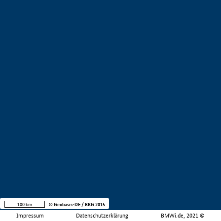
100 km
© Geobasis-DE / BKG 2015
Impressum
Datenschutzerklärung
BMWi.de, 2021 ©