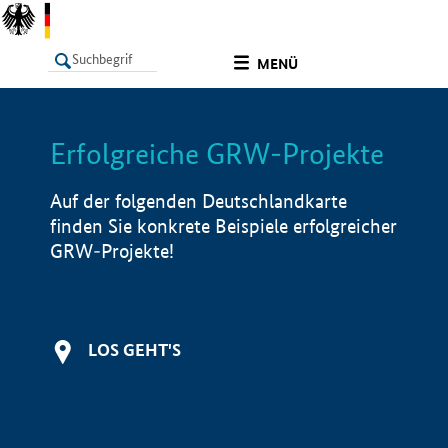
undefined
MENÜ
Erfolgreiche GRW-Projekte
LISTE
Filter
Info
Auf der folgenden Deutschlandkarte
finden Sie konkrete Beispiele erfolgreicher
GRW-Projekte!
LOS GEHT'S